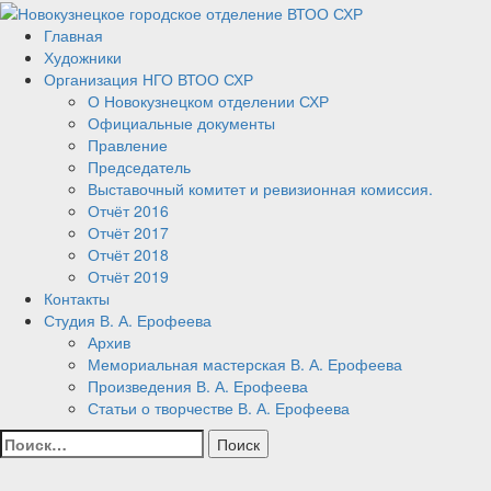
Перейти
к
Главная
Новокузнецкое городское
Новокузнецк, искусство,
содержанию
Художники
Организация НГО ВТОО СХР
художник, выставка
отделение ВТОО СХР
О Новокузнецком отделении СХР
Официальные документы
Правление
Председатель
Выставочный комитет и ревизионная комиссия.
Отчёт 2016
Отчёт 2017
Отчёт 2018
Отчёт 2019
Контакты
Студия В. А. Ерофеева
Архив
Мемориальная мастерская В. А. Ерофеева
Произведения В. А. Ерофеева
Статьи о творчестве В. А. Ерофеева
Найти: