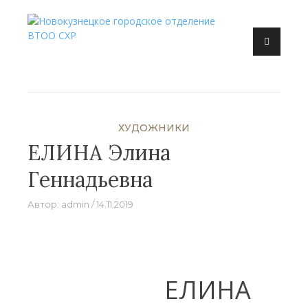
Перейти
к
Новокузнецк, искусство, художник, выставка
содержанию
Новокузнецкое городское
отделение ВТОО СХР
ХУДОЖНИКИ
ЕЛИНА Элина
Геннадьевна
Автор:
admin
14.11.2019
ЕЛИНА