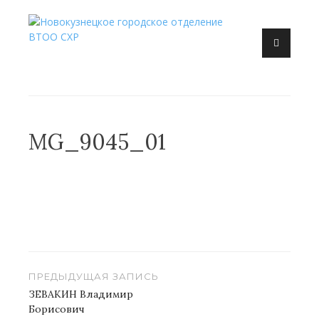
Перейти
к
Новокузнецк, искусство, художник, выставка
содержанию
Новокузнецкое городское
отделение ВТОО СХР
MG_9045_01
Навигация
ПРЕДЫДУЩАЯ ЗАПИСЬ
по
ЗЕВАКИН Владимир
Борисович
записям