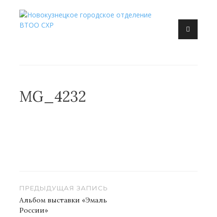
Перейти
к
Новокузнецк, искусство, художник, выставка
содержанию
Новокузнецкое городское
отделение ВТОО СХР
MG_4232
Навигация
ПРЕДЫДУЩАЯ ЗАПИСЬ
по
Альбом выставки «Эмаль
России»
записям