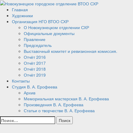
Перейти
к
Главная
Новокузнецкое городское
Новокузнецк, искусство,
содержанию
Художники
Организация НГО ВТОО СХР
художник, выставка
отделение ВТОО СХР
О Новокузнецком отделении СХР
Официальные документы
Правление
Председатель
Выставочный комитет и ревизионная комиссия.
Отчёт 2016
Отчёт 2017
Отчёт 2018
Отчёт 2019
Контакты
Студия В. А. Ерофеева
Архив
Мемориальная мастерская В. А. Ерофеева
Произведения В. А. Ерофеева
Статьи о творчестве В. А. Ерофеева
Найти: