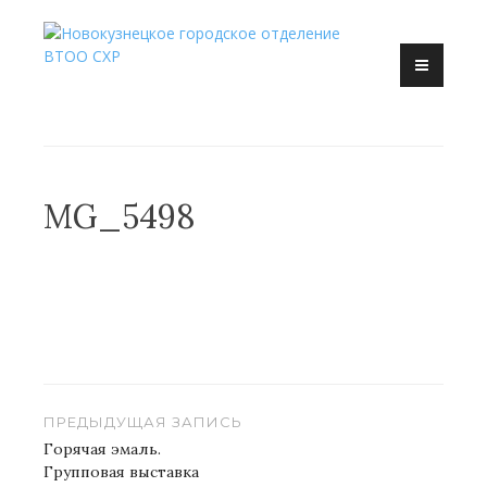
Перейти
к
Новокузнецк, искусство, художник, выставка
содержанию
Новокузнецкое городское
отделение ВТОО СХР
MG_5498
Навигация
ПРЕДЫДУЩАЯ ЗАПИСЬ
по
Горячая эмаль.
Групповая выставка
записям