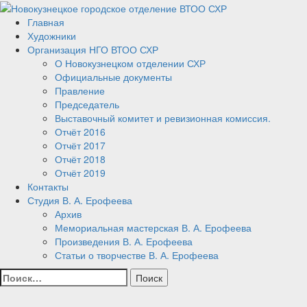
Перейти
к
Главная
Новокузнецкое городское
Новокузнецк, искусство,
содержанию
Художники
Организация НГО ВТОО СХР
художник, выставка
отделение ВТОО СХР
О Новокузнецком отделении СХР
Официальные документы
Правление
Председатель
Выставочный комитет и ревизионная комиссия.
Отчёт 2016
Отчёт 2017
Отчёт 2018
Отчёт 2019
Контакты
Студия В. А. Ерофеева
Архив
Мемориальная мастерская В. А. Ерофеева
Произведения В. А. Ерофеева
Статьи о творчестве В. А. Ерофеева
Найти: