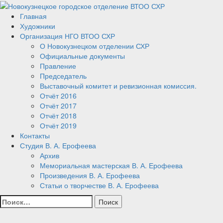
Перейти
к
Главная
Новокузнецкое городское
Новокузнецк, искусство,
содержанию
Художники
Организация НГО ВТОО СХР
художник, выставка
отделение ВТОО СХР
О Новокузнецком отделении СХР
Официальные документы
Правление
Председатель
Выставочный комитет и ревизионная комиссия.
Отчёт 2016
Отчёт 2017
Отчёт 2018
Отчёт 2019
Контакты
Студия В. А. Ерофеева
Архив
Мемориальная мастерская В. А. Ерофеева
Произведения В. А. Ерофеева
Статьи о творчестве В. А. Ерофеева
Найти: