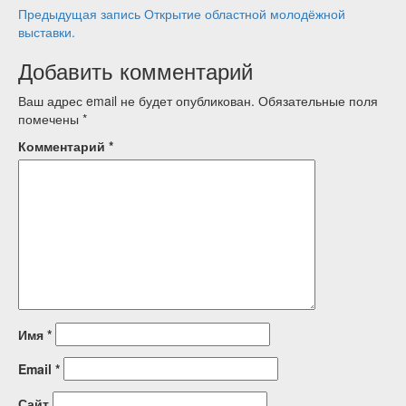
Навигация
Предыдущая запись
Открытие областной молодёжной
выставки.
по
Добавить комментарий
записям
Ваш адрес email не будет опубликован.
Обязательные поля
помечены
*
Комментарий
*
Имя
*
Email
*
Сайт