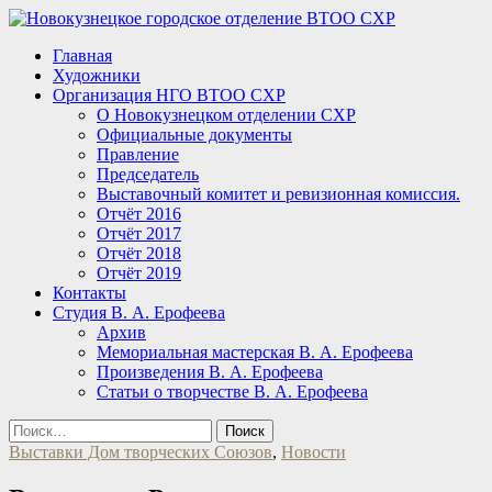
Перейти
к
Главная
содержанию
Новокузнецк, искусство, художник,
Новокузнецкое городское
Художники
выставка
Организация НГО ВТОО СХР
отделение ВТОО СХР
О Новокузнецком отделении СХР
Официальные документы
Правление
Председатель
Выставочный комитет и ревизионная комиссия.
Отчёт 2016
Отчёт 2017
Отчёт 2018
Отчёт 2019
Контакты
Студия В. А. Ерофеева
Архив
Мемориальная мастерская В. А. Ерофеева
Произведения В. А. Ерофеева
Статьи о творчестве В. А. Ерофеева
Найти:
Выставки Дом творческих Союзов
,
Новости