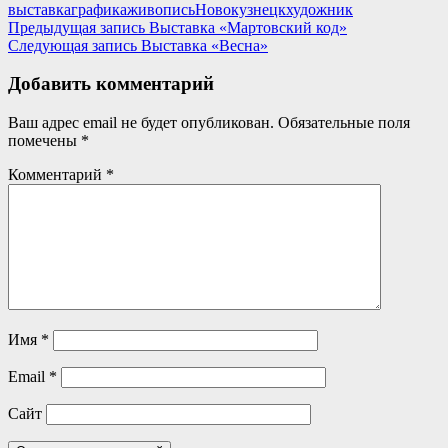
выставка
графика
живопись
Новокузнецк
художник
Навигация
Предыдущая запись
Выставка «Мартовский код»
Следующая запись
Выставка «Весна»
по
записям
Добавить комментарий
Ваш адрес email не будет опубликован.
Обязательные поля
помечены
*
Комментарий
*
Имя
*
Email
*
Сайт